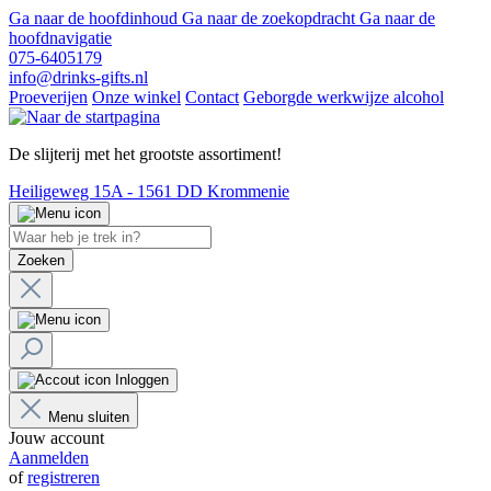
Ga naar de hoofdinhoud
Ga naar de zoekopdracht
Ga naar de
hoofdnavigatie
075-6405179
info@drinks-gifts.nl
Proeverijen
Onze winkel
Contact
Geborgde werkwijze alcohol
De slijterij met het grootste assortiment!
Heiligeweg 15A - 1561 DD Krommenie
Zoeken
Inloggen
Menu sluiten
Jouw account
Aanmelden
of
registreren