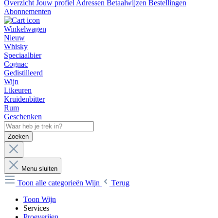
Overzicht
Jouw profiel
Adressen
Betaalwijzen
Bestellingen
Abonnementen
Winkelwagen
Nieuw
Whisky
Speciaalbier
Cognac
Gedistilleerd
Wijn
Likeuren
Kruidenbitter
Rum
Geschenken
Zoeken
Menu sluiten
Toon alle categorieën
Wijn
Terug
Toon Wijn
Services
Proeverijen