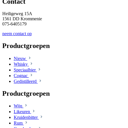
Contact
Heiligeweg 15A
1561 DD Krommenie
075-6405179
neem contact op
Productgroepen
Nieuw
Whisky
Speciaalbier
Cognac
Gedistilleerd
Productgroepen
Wijn
Likeuren
Kruidenbitter
Rum