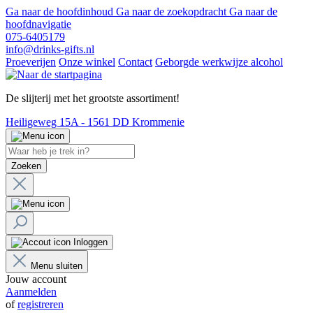
Ga naar de hoofdinhoud
Ga naar de zoekopdracht
Ga naar de
hoofdnavigatie
075-6405179
info@drinks-gifts.nl
Proeverijen
Onze winkel
Contact
Geborgde werkwijze alcohol
De slijterij met het grootste assortiment!
Heiligeweg 15A - 1561 DD Krommenie
Zoeken
Inloggen
Menu sluiten
Jouw account
Aanmelden
of
registreren