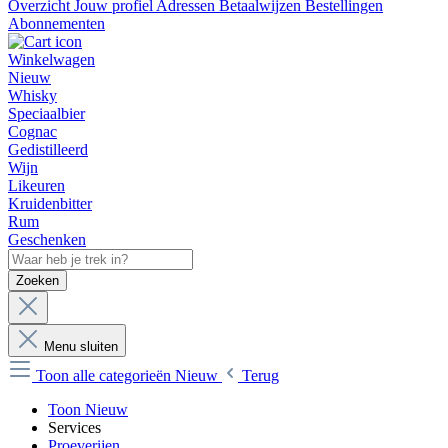
Overzicht
Jouw profiel
Adressen
Betaalwijzen
Bestellingen
Abonnementen
Winkelwagen
Nieuw
Whisky
Speciaalbier
Cognac
Gedistilleerd
Wijn
Likeuren
Kruidenbitter
Rum
Geschenken
Zoeken
Menu sluiten
Toon alle categorieën
Nieuw
Terug
Toon Nieuw
Services
Proeverijen