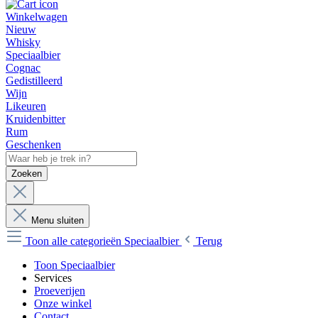
Winkelwagen
Nieuw
Whisky
Speciaalbier
Cognac
Gedistilleerd
Wijn
Likeuren
Kruidenbitter
Rum
Geschenken
Zoeken
Menu sluiten
Toon alle categorieën
Speciaalbier
Terug
Toon Speciaalbier
Services
Proeverijen
Onze winkel
Contact