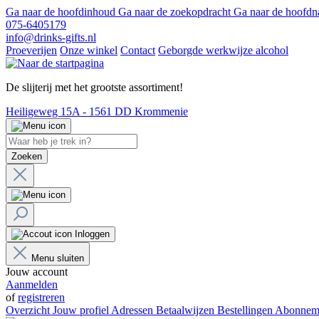
Ga naar de hoofdinhoud
Ga naar de zoekopdracht
Ga naar de hoofdn
075-6405179
info@drinks-gifts.nl
Proeverijen
Onze winkel
Contact
Geborgde werkwijze alcohol
De slijterij met het grootste assortiment!
Heiligeweg 15A - 1561 DD Krommenie
Zoeken
Inloggen
Menu sluiten
Jouw account
Aanmelden
of
registreren
Overzicht
Jouw profiel
Adressen
Betaalwijzen
Bestellingen
Abonnem