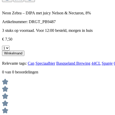
Neon Zebra – DIPA met juicy Nelson & Nectaron, 8%
Artikelnummer:
DRGT_PB9487
3 stuks op voorraad. Voor 12:00 besteld, morgen in huis
€ 7,50
Winkelmand
Relevante tags:
Can
Speciaalbier
Basqueland Brewing
44CL
Spanje
0 van 0 beoordelingen