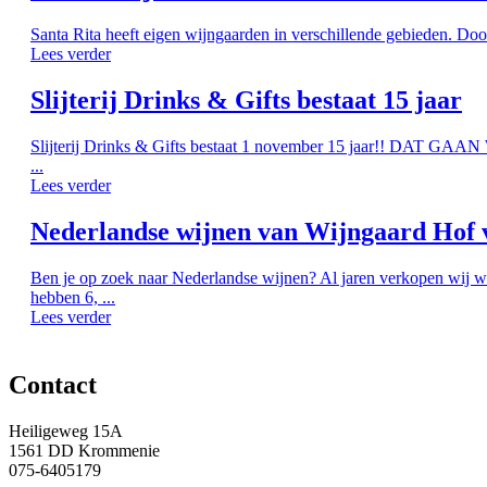
Santa Rita heeft eigen wijngaarden in verschillende gebieden. Doo
Lees verder
Slijterij Drinks & Gifts bestaat 15 jaar
Slijterij Drinks & Gifts bestaat 1 november 15 jaar!! DAT G
...
Lees verder
Nederlandse wijnen van Wijngaard Hof 
Ben je op zoek naar Nederlandse wijnen? Al jaren verkopen wij w
hebben 6, ...
Lees verder
Contact
Heiligeweg 15A
1561 DD Krommenie
075-6405179