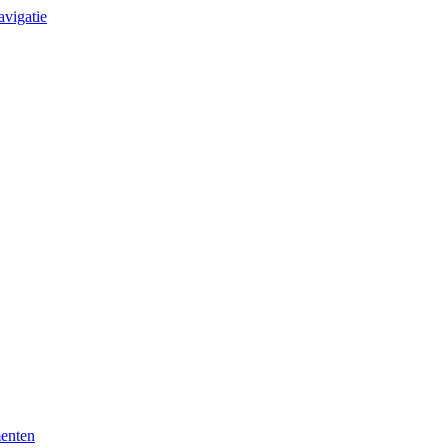
avigatie
enten