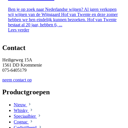
Ben je op zoek naar Nederlandse wijnen? Al jaren verkopen
wij wijnen van de Wijngaard Hof van Twente en deze zomer
hebben we hen eindelijk kunnen bezoeken. Hof van Twente
bestaat al 20 jaar, hebben 6, ...
Lees verder
Contact
Heiligeweg 15A
1561 DD Krommenie
075-6405179
neem contact op
Productgroepen
Nieuw
Whisky
Speciaalbier
Cognac
Gedistilleerd