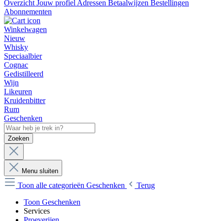
Overzicht
Jouw profiel
Adressen
Betaalwijzen
Bestellingen
Abonnementen
Winkelwagen
Nieuw
Whisky
Speciaalbier
Cognac
Gedistilleerd
Wijn
Likeuren
Kruidenbitter
Rum
Geschenken
Zoeken
Menu sluiten
Toon alle categorieën
Geschenken
Terug
Toon Geschenken
Services
Proeverijen