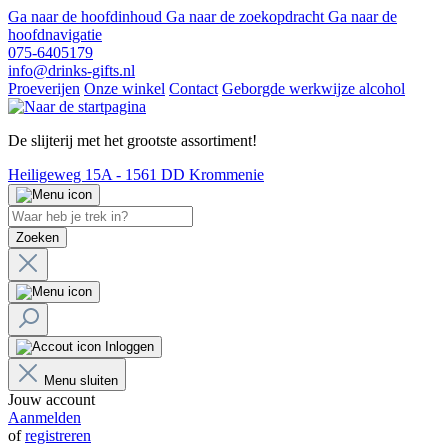
Ga naar de hoofdinhoud
Ga naar de zoekopdracht
Ga naar de
hoofdnavigatie
075-6405179
info@drinks-gifts.nl
Proeverijen
Onze winkel
Contact
Geborgde werkwijze alcohol
De slijterij met het grootste assortiment!
Heiligeweg 15A - 1561 DD Krommenie
Zoeken
Inloggen
Menu sluiten
Jouw account
Aanmelden
of
registreren