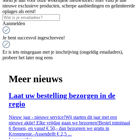
Meld je aan voor onze wekelijkse nieuwsbrief! Hier vind je alle
nieuwe exclusieve producten, scherpe aanbiedingen en gelimiteerde
oplages als eerst!
Aanmelden
Je bent succesvol ingeschreven!
Er is iets misgegaan met je inschrijving (ongeldig emailadres),
probeer het later nog eens
Meer nieuws
Laat uw bestelling bezorgen in de
regio
Nieuw jaar - nieuwe service!Wij starten dit jaar met een
nieuwe aktie! Elke vrijdag gaan we bezorgen!Bestel minimaal
6 flessen, en vanaf € 50,- dan bezorgen we gratis in
Krommenie.-Assendelft € 2,5 ...