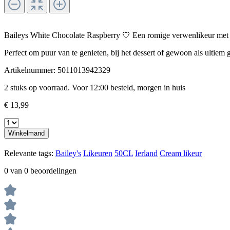
Baileys White Chocolate Raspberry 🤍 Een romige verwenlikeur met d
Perfect om puur van te genieten, bij het dessert of gewoon als ultiem
Artikelnummer:
5011013942329
2 stuks op voorraad. Voor 12:00 besteld, morgen in huis
€ 13,99
Winkelmand
Relevante tags:
Bailey's
Likeuren
50CL
Ierland
Cream likeur
0 van 0 beoordelingen