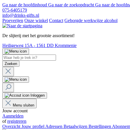
Ga naar de hoofdinhoud
Ga naar de zoekopdracht
Ga naar de hoofdn
075-6405179
info@drinks-gifts.nl
Proeverijen
Onze winkel
Contact
Geborgde werkwijze alcohol
De slijterij met het grootste assortiment!
Heiligeweg 15A - 1561 DD Krommenie
Zoeken
Inloggen
Menu sluiten
Jouw account
Aanmelden
of
registreren
Overzicht
Jouw profiel
Adressen
Betaalwijzen
Bestellingen
Abonnem