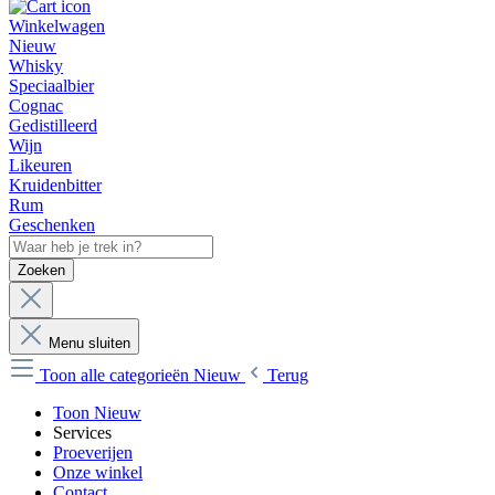
Winkelwagen
Nieuw
Whisky
Speciaalbier
Cognac
Gedistilleerd
Wijn
Likeuren
Kruidenbitter
Rum
Geschenken
Zoeken
Menu sluiten
Toon alle categorieën
Nieuw
Terug
Toon Nieuw
Services
Proeverijen
Onze winkel
Contact