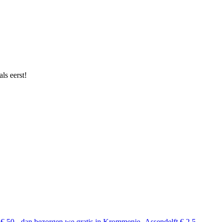
ls eerst!
 € 50,- dan bezorgen we gratis in Krommenie.-Assendelft € 2,5 ...