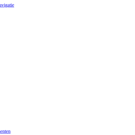
avigatie
enten