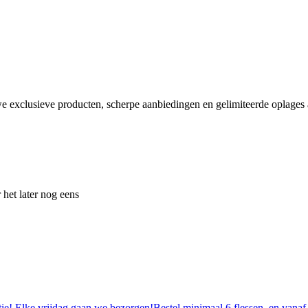
e exclusieve producten, scherpe aanbiedingen en gelimiteerde oplages a
 het later nog eens
tie! Elke vrijdag gaan we bezorgen!Bestel minimaal 6 flessen, en vanaf