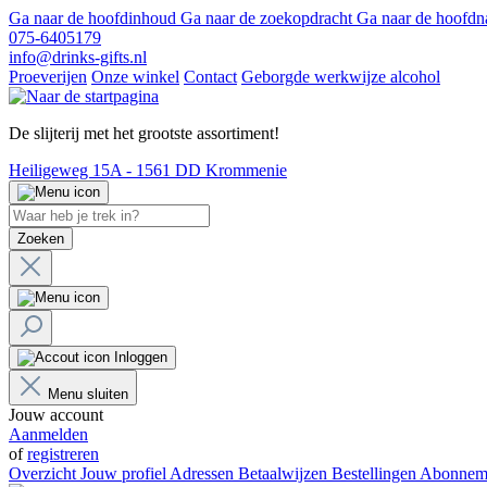
Ga naar de hoofdinhoud
Ga naar de zoekopdracht
Ga naar de hoofdn
075-6405179
info@drinks-gifts.nl
Proeverijen
Onze winkel
Contact
Geborgde werkwijze alcohol
De slijterij met het grootste assortiment!
Heiligeweg 15A - 1561 DD Krommenie
Zoeken
Inloggen
Menu sluiten
Jouw account
Aanmelden
of
registreren
Overzicht
Jouw profiel
Adressen
Betaalwijzen
Bestellingen
Abonnem