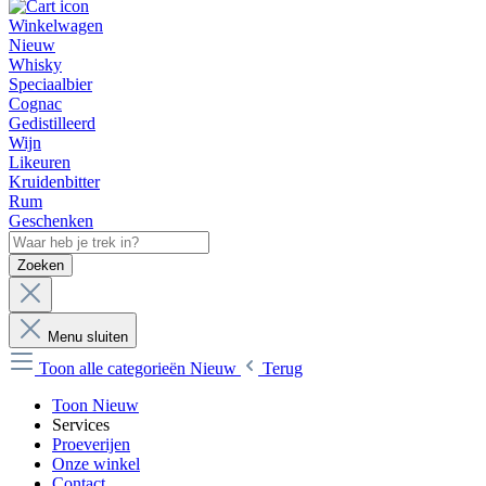
Winkelwagen
Nieuw
Whisky
Speciaalbier
Cognac
Gedistilleerd
Wijn
Likeuren
Kruidenbitter
Rum
Geschenken
Zoeken
Menu sluiten
Toon alle categorieën
Nieuw
Terug
Toon Nieuw
Services
Proeverijen
Onze winkel
Contact