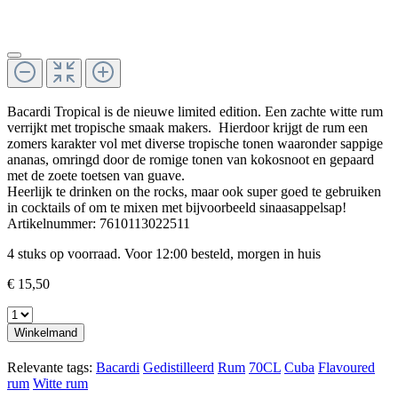
Bacardi Tropical is de nieuwe limited edition. Een zachte witte rum
verrijkt met tropische smaak makers. Hierdoor krijgt de rum een
zomers karakter vol met diverse tropische tonen waaronder sappige
ananas, omringd door de romige tonen van kokosnoot en gepaard
met de zoete toetsen van guave.
Heerlijk te drinken on the rocks, maar ook super goed te gebruiken
in cocktails of om te mixen met bijvoorbeeld sinaasappelsap!
Artikelnummer:
7610113022511
4 stuks op voorraad. Voor 12:00 besteld, morgen in huis
€ 15,50
Winkelmand
Relevante tags:
Bacardi
Gedistilleerd
Rum
70CL
Cuba
Flavoured
rum
Witte rum