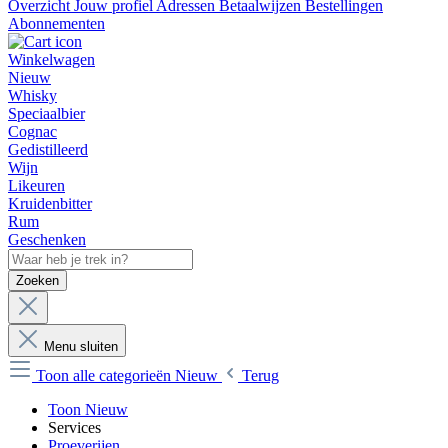
Overzicht
Jouw profiel
Adressen
Betaalwijzen
Bestellingen
Abonnementen
Winkelwagen
Nieuw
Whisky
Speciaalbier
Cognac
Gedistilleerd
Wijn
Likeuren
Kruidenbitter
Rum
Geschenken
Zoeken
Menu sluiten
Toon alle categorieën
Nieuw
Terug
Toon Nieuw
Services
Proeverijen