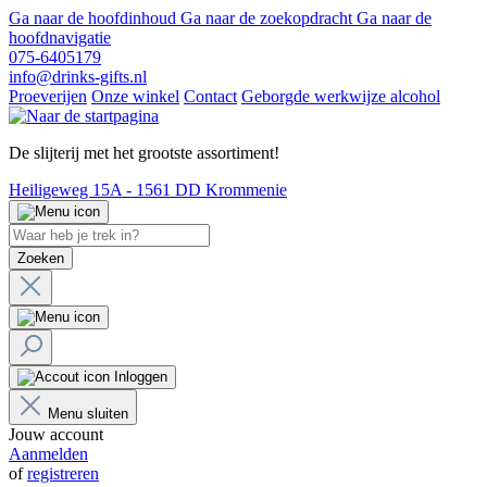
Ga naar de hoofdinhoud
Ga naar de zoekopdracht
Ga naar de
hoofdnavigatie
075-6405179
info@drinks-gifts.nl
Proeverijen
Onze winkel
Contact
Geborgde werkwijze alcohol
De slijterij met het grootste assortiment!
Heiligeweg 15A - 1561 DD Krommenie
Zoeken
Inloggen
Menu sluiten
Jouw account
Aanmelden
of
registreren