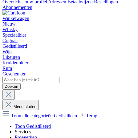
Overzicht
Jouw profiel
Adressen
Betaalwijzen
Bestellingen
Abonnementen
Winkelwagen
Nieuw
Whisky
Speciaalbier
Cognac
Gedistilleerd
Wijn
Likeuren
Kruidenbitter
Rum
Geschenken
Zoeken
Menu sluiten
Toon alle categorieën
Gedistilleerd
Terug
Toon Gedistilleerd
Services
Proeverijen