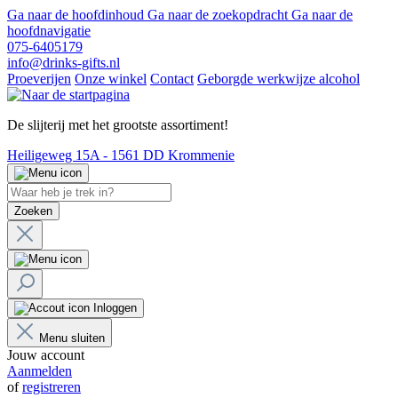
Ga naar de hoofdinhoud
Ga naar de zoekopdracht
Ga naar de
hoofdnavigatie
075-6405179
info@drinks-gifts.nl
Proeverijen
Onze winkel
Contact
Geborgde werkwijze alcohol
De slijterij met het grootste assortiment!
Heiligeweg 15A - 1561 DD Krommenie
Zoeken
Inloggen
Menu sluiten
Jouw account
Aanmelden
of
registreren