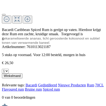
Bacardi Caribbean Spiced Rum is gerijpt op vaten. Hierdoor krijgt
deze Rum een zachte, kruidige smaak. Toegevoegd is
g
ekarameliseerde ananas, licht geroosterde kokosnoot en subtiel
tonen van verwarmende kaneel.
Artikelnummer:
7610113021187
5 stuks op voorraad. Voor 12:00 besteld, morgen in huis
€ 26,50
Winkelmand
Relevante tags:
Bacardi
Gedistilleerd
Nieuwe Producten
Rum
70CL
Flavoured rum
Bruine rum
Spiced rum
0 van 0 beoordelingen