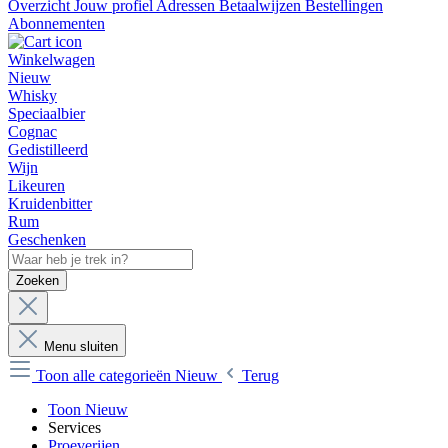
Overzicht
Jouw profiel
Adressen
Betaalwijzen
Bestellingen
Abonnementen
Winkelwagen
Nieuw
Whisky
Speciaalbier
Cognac
Gedistilleerd
Wijn
Likeuren
Kruidenbitter
Rum
Geschenken
Zoeken
Menu sluiten
Toon alle categorieën
Nieuw
Terug
Toon Nieuw
Services
Proeverijen