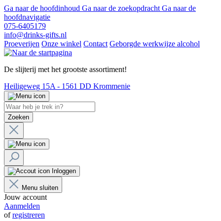
Ga naar de hoofdinhoud
Ga naar de zoekopdracht
Ga naar de
hoofdnavigatie
075-6405179
info@drinks-gifts.nl
Proeverijen
Onze winkel
Contact
Geborgde werkwijze alcohol
De slijterij met het grootste assortiment!
Heiligeweg 15A - 1561 DD Krommenie
Zoeken
Inloggen
Menu sluiten
Jouw account
Aanmelden
of
registreren