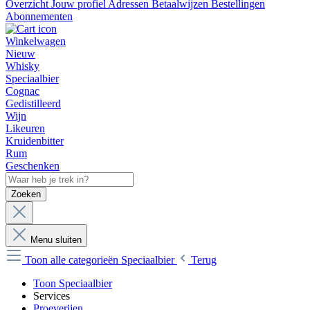
Overzicht
Jouw profiel
Adressen
Betaalwijzen
Bestellingen
Abonnementen
Winkelwagen
Nieuw
Whisky
Speciaalbier
Cognac
Gedistilleerd
Wijn
Likeuren
Kruidenbitter
Rum
Geschenken
Zoeken
Menu sluiten
Toon alle categorieën
Speciaalbier
Terug
Toon Speciaalbier
Services
Proeverijen