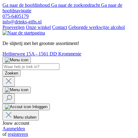
Ga naar de hoofdinhoud
Ga naar de zoekopdracht
Ga naar de
hoofdnavigatie
075-6405179
info@drinks-gifts.nl
Proeverijen
Onze winkel
Contact
Geborgde werkwijze alcohol
De slijterij met het grootste assortiment!
Heiligeweg 15A - 1561 DD Krommenie
Zoeken
Inloggen
Menu sluiten
Jouw account
Aanmelden
of
registreren