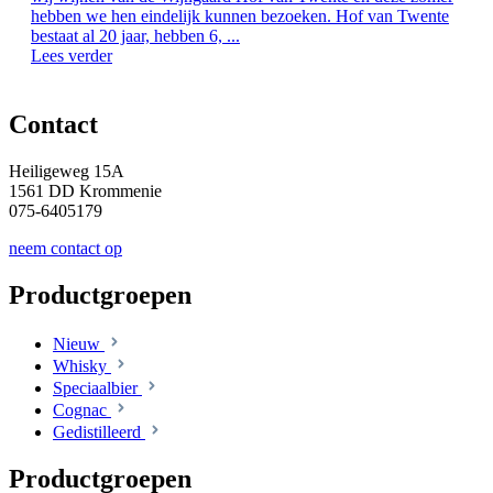
hebben we hen eindelijk kunnen bezoeken. Hof van Twente
bestaat al 20 jaar, hebben 6, ...
Lees verder
Contact
Heiligeweg 15A
1561 DD Krommenie
075-6405179
neem contact op
Productgroepen
Nieuw
Whisky
Speciaalbier
Cognac
Gedistilleerd
Productgroepen