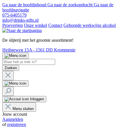
Ga naar de hoofdinhoud
Ga naar de zoekopdracht
Ga naar de
hoofdnavigatie
075-6405179
info@drinks-gifts.nl
Proeverijen
Onze winkel
Contact
Geborgde werkwijze alcohol
De slijterij met het grootste assortiment!
Heiligeweg 15A - 1561 DD Krommenie
Zoeken
Inloggen
Menu sluiten
Jouw account
Aanmelden
of
registreren