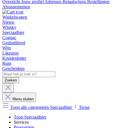
Overzicht
Jouw profiel
Adressen
Betaalwijzen
Bestellingen
Abonnementen
Winkelwagen
Nieuw
Whisky
Speciaalbier
Cognac
Gedistilleerd
Wijn
Likeuren
Kruidenbitter
Rum
Geschenken
Zoeken
Menu sluiten
Toon alle categorieën
Speciaalbier
Terug
Toon Speciaalbier
Services
Proeverijen