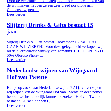
Door de verschillende klimaten, bodems en de technieken van
de wijnmakers hebben ze een zeer breed portofolie aan
Chileense wijnen. ...
Lees verder
Slijterij Drinks & Gifts bestaat 15
jaar
Slijterij Drinks & Gifts bestaat 1 november 15 jaar!! DAT
GAAN WIJ VIEREN! Voor deze gelegenheid verkopen wij
nu de allernieuwste whisky van Tomatin:CU BOCAN 15YO
50% Oloroso Sherry ...
Lees verder
Nederlandse wijnen van Wijngaard
Hof van Twente
Ben je op zoek naar Nederlandse wijnen? Al jaren verkopen
wij wijnen van de Wijngaard Hof van Twente en deze zomer
hebben we hen eindelijk kunnen bezoeken. Hof van Twente
bestaat al 20 jaar, hebben 6, ...
Lees verder