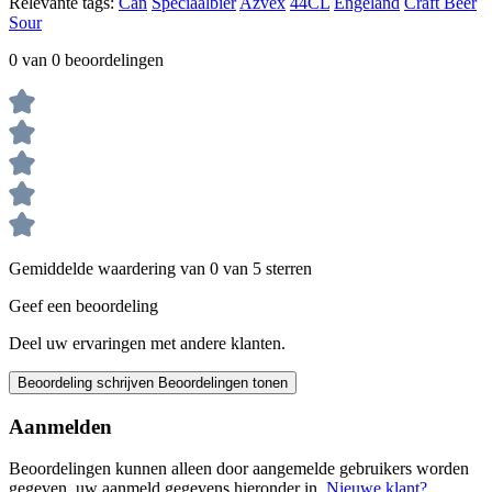
Relevante tags:
Can
Speciaalbier
Azvex
44CL
Engeland
Craft Beer
Sour
0 van 0 beoordelingen
Gemiddelde waardering van 0 van 5 sterren
Geef een beoordeling
Deel uw ervaringen met andere klanten.
Beoordeling schrijven
Beoordelingen tonen
Aanmelden
Beoordelingen kunnen alleen door aangemelde gebruikers worden
gegeven. uw aanmeld gegevens hieronder in.
Nieuwe klant?