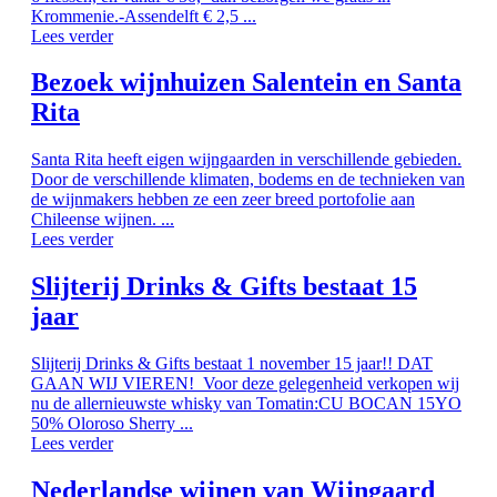
Krommenie.-Assendelft € 2,5 ...
Lees verder
Bezoek wijnhuizen Salentein en Santa
Rita
Santa Rita heeft eigen wijngaarden in verschillende gebieden.
Door de verschillende klimaten, bodems en de technieken van
de wijnmakers hebben ze een zeer breed portofolie aan
Chileense wijnen. ...
Lees verder
Slijterij Drinks & Gifts bestaat 15
jaar
Slijterij Drinks & Gifts bestaat 1 november 15 jaar!! DAT
GAAN WIJ VIEREN! Voor deze gelegenheid verkopen wij
nu de allernieuwste whisky van Tomatin:CU BOCAN 15YO
50% Oloroso Sherry ...
Lees verder
Nederlandse wijnen van Wijngaard