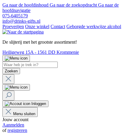
Ga naar de hoofdinhoud
Ga naar de zoekopdracht
Ga naar de
hoofdnavigatie
075-6405179
info@drinks-gifts.nl
Proeverijen
Onze winkel
Contact
Geborgde werkwijze alcohol
De slijterij met het grootste assortiment!
Heiligeweg 15A - 1561 DD Krommenie
Zoeken
Inloggen
Menu sluiten
Jouw account
Aanmelden
of
registreren