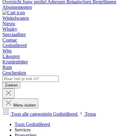
Overzicht
Jouw profiel
Adressen
Betaalwijzen
Bestellingen
Abonnementen
Winkelwagen
Nieuw
Whisky
Speciaalbier
Cognac
Gedistilleerd
Wijn
Likeuren
Kruidenbitter
Rum
Geschenken
Zoeken
Menu sluiten
Toon alle categorieën
Gedistilleerd
Terug
Toon Gedistilleerd
Services
Proeverijen