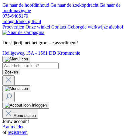
Ga naar de hoofdinhoud
Ga naar de zoekopdracht
Ga naar de
hoofdnavigatie
075-6405179
info@drinks-gifts.nl
Proeverijen
Onze winkel
Contact
Geborgde werkwijze alcohol
De slijterij met het grootste assortiment!
Heiligeweg 15A - 1561 DD Krommenie
Zoeken
Inloggen
Menu sluiten
Jouw account
Aanmelden
of
registreren