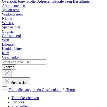
Overzicht
Jouw profiel
Adressen
Betaalwijzen
Bestellingen
Abonnementen
Winkelwagen
Nieuw
Whisky
Speciaalbier
Cognac
Gedistilleerd
Wijn
Likeuren
Kruidenbitter
Rum
Geschenken
Zoeken
Menu sluiten
Toon alle categorieën
Geschenken
Terug
Toon Geschenken
Services
Proeverijen