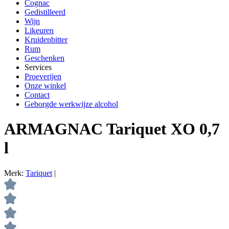
Cognac
Gedistilleerd
Wijn
Likeuren
Kruidenbitter
Rum
Geschenken
Services
Proeverijen
Onze winkel
Contact
Geborgde werkwijze alcohol
ARMAGNAC Tariquet XO 0,7
l
Merk:
Tariquet
|