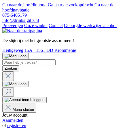
Ga naar de hoofdinhoud
Ga naar de zoekopdracht
Ga naar de
hoofdnavigatie
075-6405179
info@drinks-gifts.nl
Proeverijen
Onze winkel
Contact
Geborgde werkwijze alcohol
De slijterij met het grootste assortiment!
Heiligeweg 15A - 1561 DD Krommenie
Zoeken
Inloggen
Menu sluiten
Jouw account
Aanmelden
of
registreren