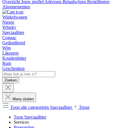
Overzicht
Jouw profiel
Adressen
Betaalwijzen
Bestellingen
Abonnementen
Winkelwagen
Nieuw
Whisky
Speciaalbier
Cognac
Gedistilleerd
Wijn
Likeuren
Kruidenbitter
Rum
Geschenken
Zoeken
Menu sluiten
Toon alle categorieën
Speciaalbier
Terug
Toon Speciaalbier
Services
Proeverijen