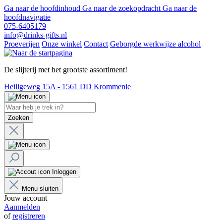
Ga naar de hoofdinhoud
Ga naar de zoekopdracht
Ga naar de
hoofdnavigatie
075-6405179
info@drinks-gifts.nl
Proeverijen
Onze winkel
Contact
Geborgde werkwijze alcohol
De slijterij met het grootste assortiment!
Heiligeweg 15A - 1561 DD Krommenie
Zoeken
Inloggen
Menu sluiten
Jouw account
Aanmelden
of
registreren