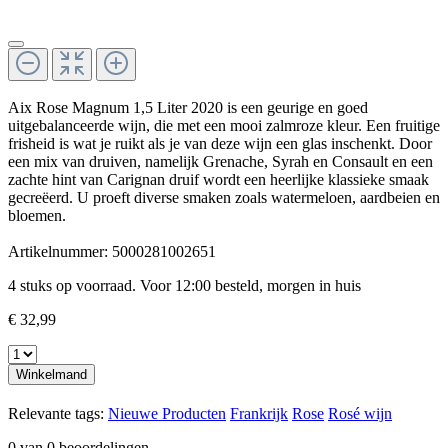
Aix Rose Magnum 1,5 Liter 2020 is een geurige en goed
uitgebalanceerde wijn, die met een mooi zalmroze kleur. Een fruitige
frisheid is wat je ruikt als je van deze wijn een glas inschenkt. Door
een mix van druiven, namelijk Grenache, Syrah en Consault en een
zachte hint van Carignan druif wordt een heerlijke klassieke smaak
gecreëerd. U proeft diverse smaken zoals watermeloen, aardbeien en
bloemen.
Artikelnummer:
5000281002651
4 stuks op voorraad. Voor 12:00 besteld, morgen in huis
€ 32,99
Winkelmand
Relevante tags:
Nieuwe Producten
Frankrijk
Rose
Rosé wijn
0 van 0 beoordelingen