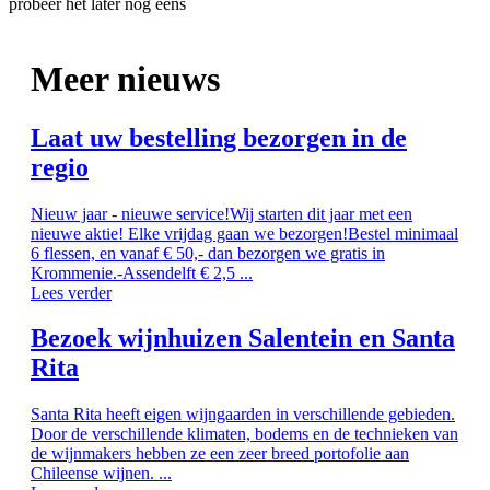
probeer het later nog eens
Meer nieuws
Laat uw bestelling bezorgen in de
regio
Nieuw jaar - nieuwe service!Wij starten dit jaar met een
nieuwe aktie! Elke vrijdag gaan we bezorgen!Bestel minimaal
6 flessen, en vanaf € 50,- dan bezorgen we gratis in
Krommenie.-Assendelft € 2,5 ...
Lees verder
Bezoek wijnhuizen Salentein en Santa
Rita
Santa Rita heeft eigen wijngaarden in verschillende gebieden.
Door de verschillende klimaten, bodems en de technieken van
de wijnmakers hebben ze een zeer breed portofolie aan
Chileense wijnen. ...