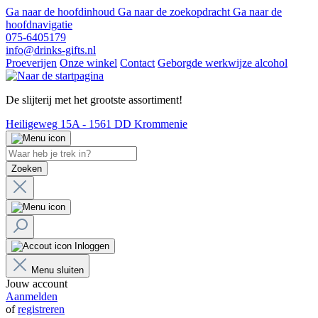
Ga naar de hoofdinhoud
Ga naar de zoekopdracht
Ga naar de
hoofdnavigatie
075-6405179
info@drinks-gifts.nl
Proeverijen
Onze winkel
Contact
Geborgde werkwijze alcohol
De slijterij met het grootste assortiment!
Heiligeweg 15A - 1561 DD Krommenie
Zoeken
Inloggen
Menu sluiten
Jouw account
Aanmelden
of
registreren