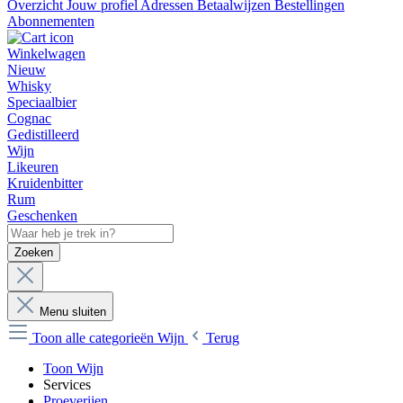
Overzicht
Jouw profiel
Adressen
Betaalwijzen
Bestellingen
Abonnementen
Winkelwagen
Nieuw
Whisky
Speciaalbier
Cognac
Gedistilleerd
Wijn
Likeuren
Kruidenbitter
Rum
Geschenken
Zoeken
Menu sluiten
Toon alle categorieën
Wijn
Terug
Toon Wijn
Services
Proeverijen