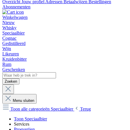
Overzicht
Jouw profiel
Adressen
Betaalwijzen
Bestellingen
Abonnementen
Winkelwagen
Nieuw
Whisky
Speciaalbier
Cognac
Gedistilleerd
Wijn
Likeuren
Kruidenbitter
Rum
Geschenken
Zoeken
Menu sluiten
Toon alle categorieën
Speciaalbier
Terug
Toon Speciaalbier
Services
Proeverijen