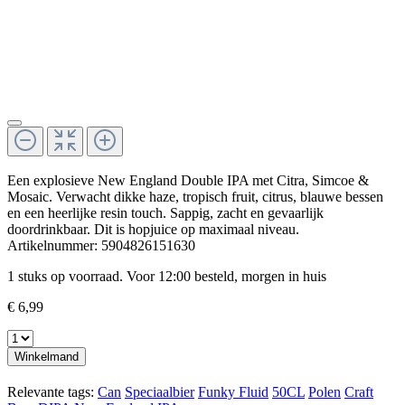
Een explosieve New England Double IPA met Citra, Simcoe &
Mosaic. Verwacht dikke haze, tropisch fruit, citrus, blauwe bessen
en een heerlijke resin touch. Sappig, zacht en gevaarlijk
doordrinkbaar. Dit is hopjuice op maximaal niveau.
Artikelnummer:
5904826151630
1 stuks op voorraad. Voor 12:00 besteld, morgen in huis
€ 6,99
Winkelmand
Relevante tags:
Can
Speciaalbier
Funky Fluid
50CL
Polen
Craft