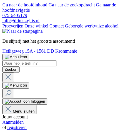
Ga naar de hoofdinhoud
Ga naar de zoekopdracht
Ga naar de
hoofdnavigatie
075-6405179
info@drinks-gifts.nl
Proeverijen
Onze winkel
Contact
Geborgde werkwijze alcohol
De slijterij met het grootste assortiment!
Heiligeweg 15A - 1561 DD Krommenie
Zoeken
Inloggen
Menu sluiten
Jouw account
Aanmelden
of
registreren