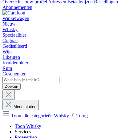
Overzicht
Jouw profiel
Adressen
Betaalwijzen
Bestellingen
Abonnementen
Winkelwagen
Nieuw
Whisky
Speciaalbier
Cognac
Gedistilleerd
Wijn
Likeuren
Kruidenbitter
Rum
Geschenken
Zoeken
Menu sluiten
Toon alle categorieën
Whisky
Terug
Toon Whisky
Services
Proeverijen