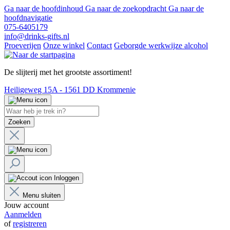
Ga naar de hoofdinhoud
Ga naar de zoekopdracht
Ga naar de
hoofdnavigatie
075-6405179
info@drinks-gifts.nl
Proeverijen
Onze winkel
Contact
Geborgde werkwijze alcohol
De slijterij met het grootste assortiment!
Heiligeweg 15A - 1561 DD Krommenie
Zoeken
Inloggen
Menu sluiten
Jouw account
Aanmelden
of
registreren